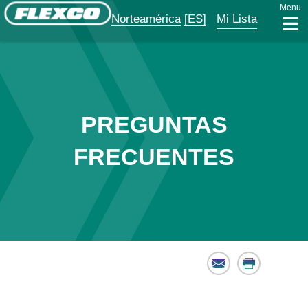
Menu
Norteamérica
[ES]
Mi Lista
PREGUNTAS
FRECUENTES
Email
Print