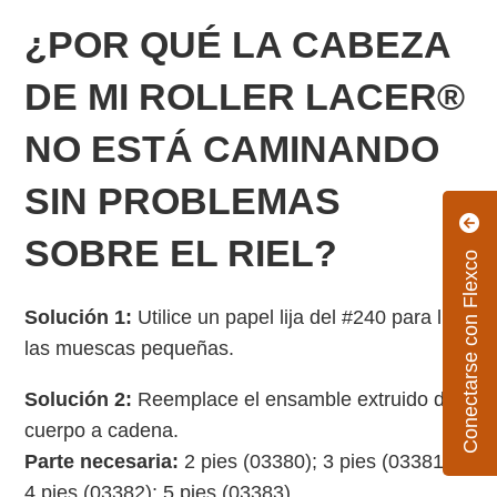
¿POR QUÉ LA CABEZA
DE MI ROLLER LACER®
NO ESTÁ CAMINANDO
SIN PROBLEMAS
SOBRE EL RIEL?
Conectarse con Flexco
Solución 1:
Utilice un papel lija del #240 para lijar
las muescas pequeñas.
Solución 2:
Reemplace el ensamble extruido de
cuerpo a cadena.
Parte necesaria:
2 pies (03380); 3 pies (03381);
4 pies (03382); 5 pies (03383).