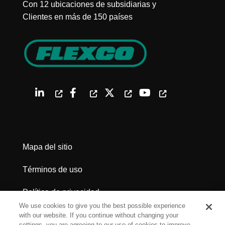
Con 12 ubicaciones de subsidiarias y
Clientes en más de 150 países
Mapa del sitio
Términos de uso
Política de privacidad
We use cookies to give you the best possible experience
Advertencias legales
with our website. If you continue without changing your
settings, you are agreeing to our use of cookies to improve