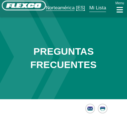
Menu
Norteamérica
[ES]
Mi Lista
PREGUNTAS
FRECUENTES
Email
Print