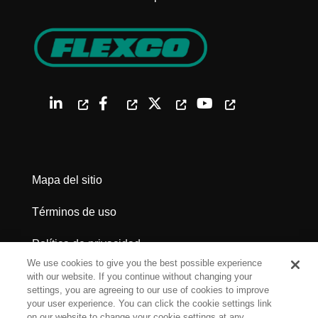
Mapa del sitio
Términos de uso
Política de privacidad
We use cookies to give you the best possible experience
Advertencias legales
with our website. If you continue without changing your
settings, you are agreeing to our use of cookies to improve
your user experience. You can click the cookie settings link
Cookie Settings
on our website to change your cookie settings at any