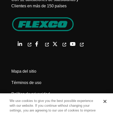
Clientes en más de 150 países
Mapa del sitio
Términos de uso
Política de privacidad
We use cookies to give you the best possible experience
Advertencias legales
with our website. If you continue without changing your
settings, you are agreeing to our use of cookies to improve