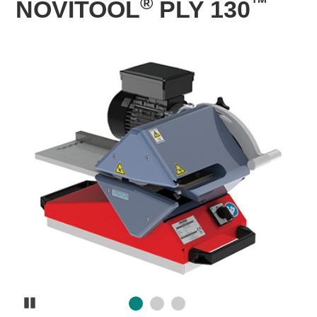
®
™
NOVITOOL
PLY 130
Pause