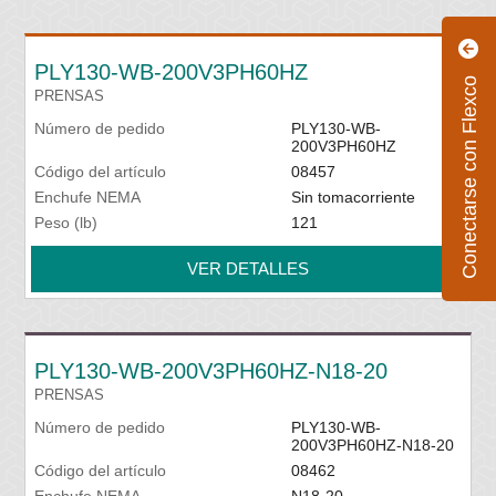
PLY130-WB-200V3PH60HZ
Conectarse con Flexco
PRENSAS
Número de pedido
PLY130-WB-
200V3PH60HZ
Código del artículo
08457
Enchufe NEMA
Sin tomacorriente
Peso (lb)
121
VER DETALLES
PLY130-WB-200V3PH60HZ-N18-20
PRENSAS
Número de pedido
PLY130-WB-
200V3PH60HZ-N18-20
Código del artículo
08462