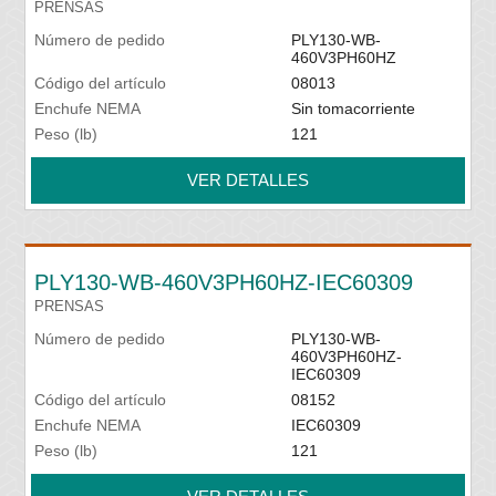
PRENSAS
Número de pedido
PLY130-WB-
460V3PH60HZ
Código del artículo
08013
Enchufe NEMA
Sin tomacorriente
Peso (lb)
121
VER DETALLES
PLY130-WB-460V3PH60HZ-IEC60309
PRENSAS
Número de pedido
PLY130-WB-
460V3PH60HZ-
IEC60309
Código del artículo
08152
Enchufe NEMA
IEC60309
Peso (lb)
121