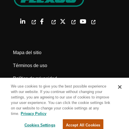
Mapa del sitio
Términos de uso
Política de privacidad
We use cookies to give you the best possible experience
Advertencias legales
with our website. If you continue without changing your
settings, you are agreeing to our use of cookies to improve
your user experience. You can click the cookie settings link
Cookie Settings
on our website to change your cookie settings at any
time.
Privacy Policy
Copyright Flexco
Cookies Settings
Accept All Cookies